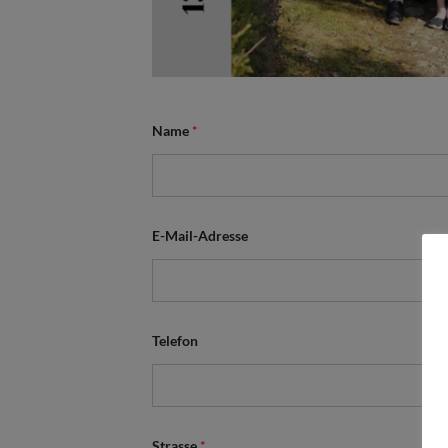
Name
*
E-Mail-Adresse
Telefon
A
Strasse
*
n