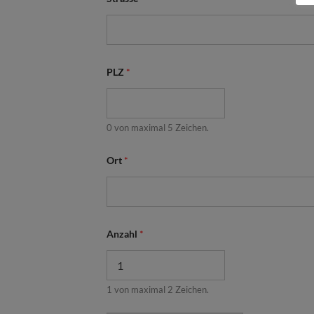
z
a
h
l
*
*
PLZ
*
0 von maximal 5 Zeichen.
Ort
*
Anzahl
*
1 von maximal 2 Zeichen.