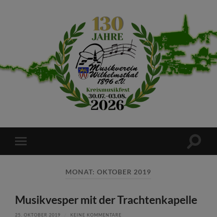
Musikverein
Wilhelmsthal
Suchfe
Mobile-
ein-/a
Menü
ein-/ausblenden
MONAT:
OKTOBER 2019
Musikvesper mit der Trachtenkapelle
25. OKTOBER 2019
/
KEINE KOMMENTARE