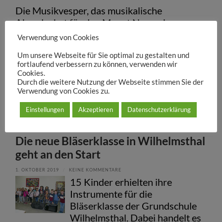
Die Musikvesper, das musikalische
Abendgebet für den Monat November,
findet, letztmals vor der Winterpause, am
Verwendung von Cookies
Sonntag, 3. November, statt. Beginn ist um
Um unsere Webseite für Sie optimal zu gestalten und
18 Uhr in der Pfarrkirche St. Josef
fortlaufend verbessern zu können, verwenden wir
Wilhelmsth...
Cookies.
Durch die weitere Nutzung der Webseite stimmen Sie der
mehr auf inFranken.de
Verwendung von Cookies zu.
Einstellungen
Akzeptieren
Datenschutzerklärung
Die neue Bläserklasse in Wilhelmsthal
geht an den Start
1. OKTOBER 2019
/
KEINE KOMMENTARE
15 Kinder erhielten ihre
Instrumente für die
Bläserklasse der Grundschule
Wilhelmsthal. Dabei handelt es